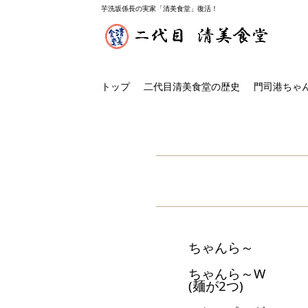
芋洗坂係長の実家「清美食堂」復活！
トップ
二代目清美食堂の歴史
門司港ちゃ
ちゃんら～
ちゃんら～W
(麺が2つ)