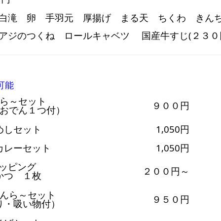
白滝 卵 手羽元 厚揚げ まる天 ちくわ きんち
アジのつくね ロールキャベツ 国産牛すじ(２３０
可能
ら～セット
９００円
おでん１つ付）
めしセット
1,050円
カレーセット
1,050円
ッピング
２００円～
かつ １枚
んら～セット
９５０円
り・吸い物付）