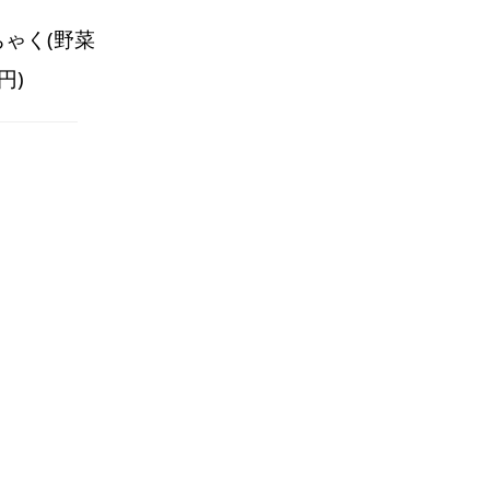
ゃく(野菜
円)