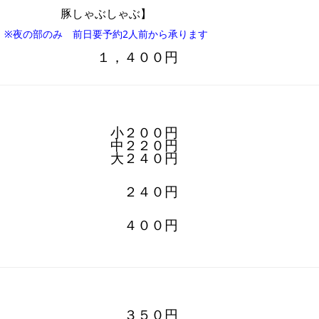
豚しゃぶしゃぶ】
※夜の部のみ 前日要予約
2人前から承ります
１，４００円
小２００円
中２２０円
大２４０円
２４０円
４００円
３５０円