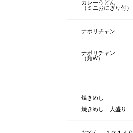
カレーうどん
（ミニおにぎり付）
ナポリチャン
ナポリチャン
（麺W）
焼きめし
焼きめし 大盛り
おでん １ケ１４