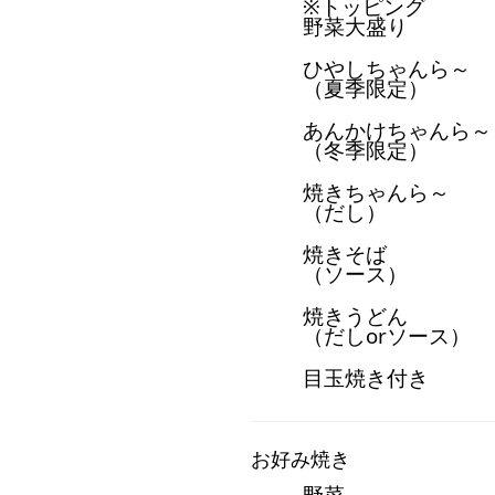
※トッピング
野菜⼤盛り
ひやしちゃんら～
（夏季限定）
あんかけちゃんら～
（冬季限定）
焼きちゃんら～
（だし）
焼きそば
（ソース）
焼きうどん
（だしorソース）
目玉焼き付き
お好み焼き
野菜